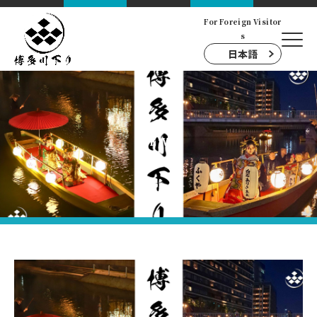
For Foreign Visitor
s
日本語
NEWS